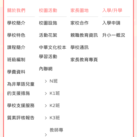
關於我們
校園活動
家長園地
入學/升學
學校簡介
校園設施
家校合作
入學申請
學校特色
活動花絮
親職教育資訊
升小一概況
課程簡介
中華文化校本
學校通訊
學習活動
班級編制
家長教育專頁
內聯網
學費資料
N班
為非華語兒童
的支援措施
K1班
學校支援服務
K2班
質素評核報告
K3班
教師專