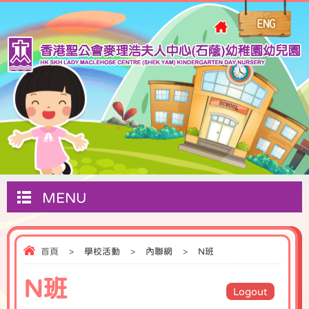
MENU
首頁
>
學校活動
>
內聯網
>
N班
N班
Logout