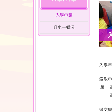
入學申請
升小一概況
入學年
索取申
逢
遞交申