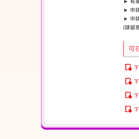
► 有
► 申
► 申
(請留
可
下
下
下
下