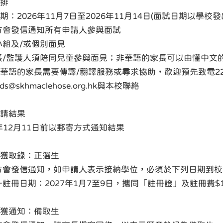
排
期：2026年11月7日至2026年11月14日(面試日期以學校
方會發信通知所有申請人參與面試
小組及/或個別面見
長/監護人須陪同兒童參與面見；非華語的家長可以由懂中文
華語的家長需要傳譯/翻譯服務或尋求協助，歡迎預先致電2276
ids@skhmaclehose.org.hk與本校聯絡
請結果
6年12月11日前以郵寄方式通知結果
獲取錄：正選生
方會發信通知，如申請人表示接納學位，必須於下列日期到校
一註冊日期：2027年1月7至9日，攜同「註冊證」及註冊費$1
獲通知：備取生