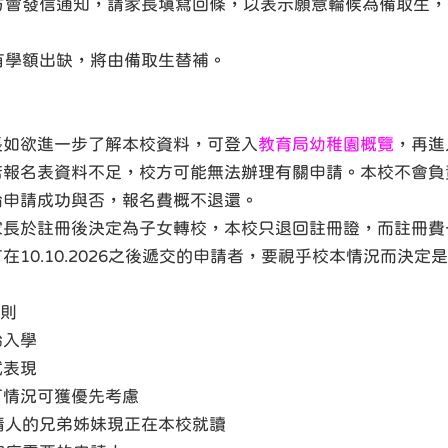
方會發信通知，請家長填寫回條，以表示願意輪候為備取生
有學額出缺，將由備取生替補。
家長如欲進一步了解本校資料，可登入
教育局幼稚園概覽
，再進
倘若報名表資料不足，校方可能無法辦理有關申請。本校不會
無論申請成功與否，報名費概不退還。
若家長於註冊後決定為子女轉校，本校只退回註冊證，而註冊
所有在10.10.2026之後遞交的申請者，要視乎校本情況而決
則
齡入學
試表現
以下情況可獲優先考慮
請人的兄弟姊妹現正在本校就讀