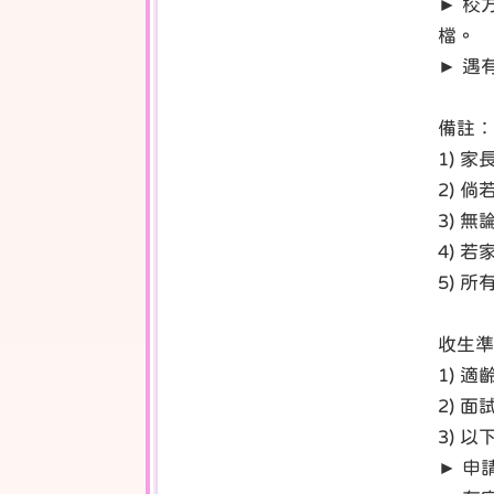
► 校
檔。
► 遇
備註︰
1) 
2) 
3) 
4) 
5) 
收生準
1) 適
2) 面
3) 
► 申