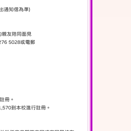
發出通知信為準)
的親友陪同面見
 5028或電郵
註冊。
,570到本校進行註冊。