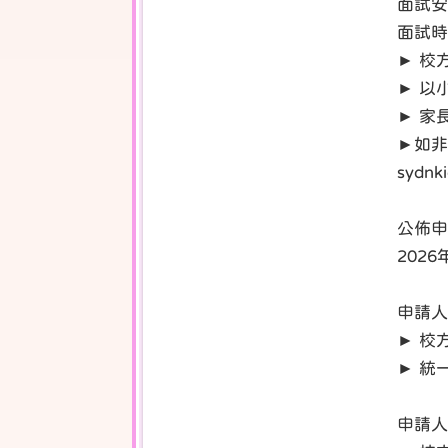
面試安
面試時
► 校
► 以
► 家
►如非
sydnk
公佈申
202
申請人
► 校
► 統
申請人