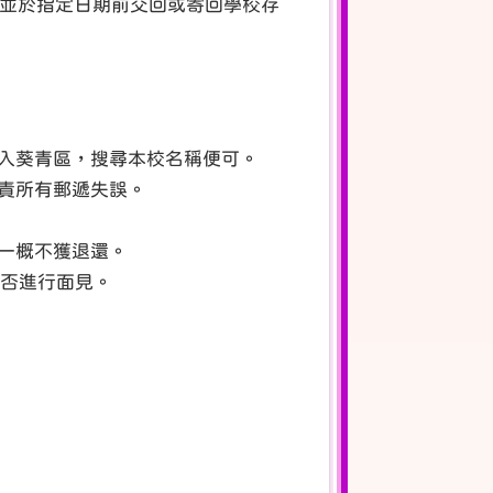
，並於指定日期前交回或寄回學校存
入葵青區，搜尋本校名稱便可。
負責所有郵遞失誤。
費一概不獲退還。
定是否進行面見。