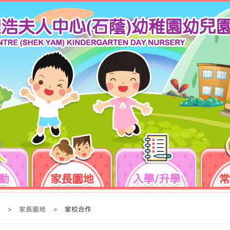
動
家長園地
入學/升學
常
>
家長園地
>
家校合作