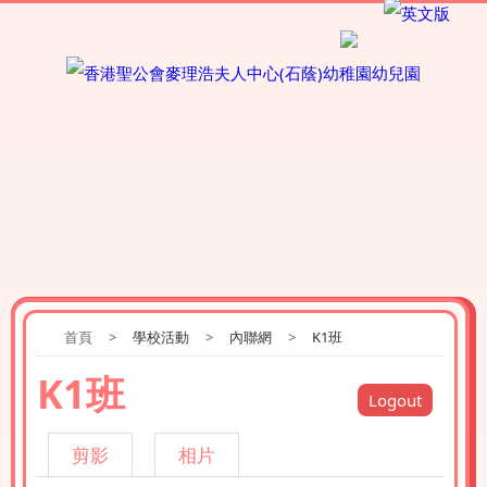
首頁
>
學校活動
>
內聯網
>
K1班
K1班
Logout
剪影
相片